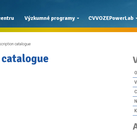
centru
Výzkumné programy
CVVOZEPowerLab
cription catalogue
 catalogue
V
O
N