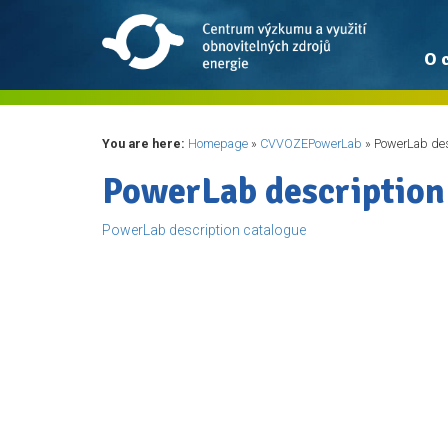
O 
You are here:
Homepage
»
CVVOZEPowerLab
»
PowerLab des
PowerLab description
PowerLab description catalogue