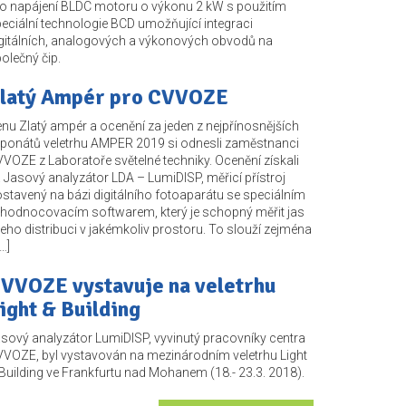
o napájení BLDC motoru o výkonu 2 kW s použitím
eciální technologie BCD umožňující integraci
gitálních, analogových a výkonových obvodů na
olečný čip.
latý Ampér pro CVVOZE
nu Zlatý ampér a ocenění za jeden z nejpřínosnějších
ponátů veletrhu AMPER 2019 si odnesli zaměstnanci
VOZE z Laboratoře světelné techniky. Ocenění získali
 Jasový analyzátor LDA – LumiDISP, měřicí přístroj
stavený na bázi digitálního fotoaparátu se speciálním
hodnocovacím softwarem, který je schopný měřit jas
jeho distribuci v jakémkoliv prostoru. To slouží zejména
[…]
VVOZE vystavuje na veletrhu
ight & Building
sový analyzátor LumiDISP, vyvinutý pracovníky centra
VOZE, byl vystavován na mezinárodním veletrhu Light
Building ve Frankfurtu nad Mohanem (18.- 23.3. 2018).