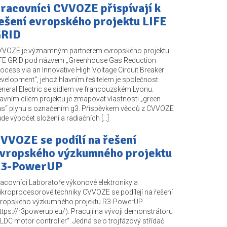
racovníci CVVOZE přispívají k
ešení evropského projektu LIFE
RID
VVOZE je významným partnerem evropského projektu
FE GRID pod názvem „Greenhouse Gas Reduction
ocess via an Innovative High Voltage Circuit Breaker
velopment“, jehož hlavním řešitelem je společnost
neral Electric se sídlem ve francouzském Lyonu.
avním cílem projektu je zmapovat vlastnosti „green
s“ plynu s označením g3. Příspěvkem vědců z CVVOZE
de výpočet složení a radiačních […]
VVOZE se podílí na řešení
vropského výzkumného projektu
3-PowerUP
acovníci Laboratoře výkonové elektroniky a
kroprocesorové techniky CVVOZE se podílejí na řešení
vropského výzkumného projektu R3-PowerUP
ttps://r3powerup.eu/). Pracují na vývoji demonstrátoru
LDC motor controller“. Jedná se o trojfázový střídač