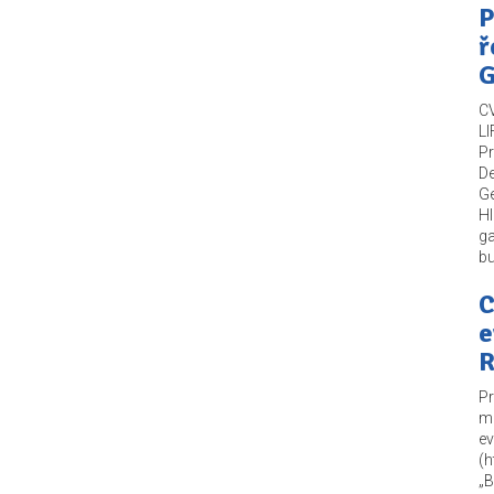
P
ř
G
C
LI
Pr
De
Ge
Hl
ga
bu
C
e
R
Pr
mi
e
(h
„B