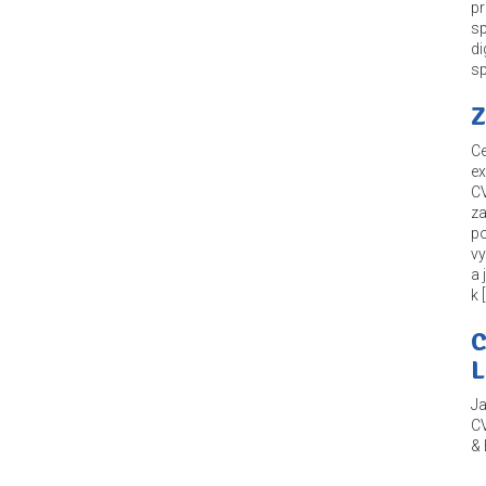
pr
sp
di
sp
Z
Ce
ex
CV
za
po
vy
a 
k 
C
L
Ja
CV
& 