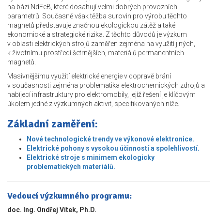
na bázi NdFeB, které dosahují velmi dobrých provozních
parametrů. Současně však těžba surovin pro výrobu těchto
magnetů představuje značnou ekologickou zátěž a také
ekonomické a strategické rizika. Z těchto důvodů je výzkum
v oblasti elektrických strojů zaměřen zejména na využití jiných,
k životnímu prostředí šetrnějších, materiálů permanentních
magnetů.
Masivnějšímu využití elektrické energie v dopravě brání
v současnosti zejména problematika elektrochemických zdrojů a
nabíjecí infrastruktury pro elektromobily, jejíž řešení je klíčovým
úkolem jedné z výzkumných aktivit, specifikovaných níže.
Základní zaměření:
Nové technologické trendy ve výkonové elektronice.
Elektrické pohony s vysokou účinností a spolehlivostí.
Elektrické stroje s minimem ekologicky
problematických materiálů.
Vedoucí výzkumného programu:
doc. Ing. Ondřej Vítek, Ph.D.