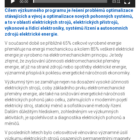
00:00
03:11
Cílem výzkumného programu je řešení problémů optimalizace
stávajících a vývoj a optimalizace nových pohonných systémů,
a to v oblasti elektrických strojů, elektrických přístrojů,
výkonové a řídicí elektroniky, systémů řízení a autonomních
zdrojů elektrické energie.
V současné době se přibližně 65% celkové vyrobené energie
přeměňuje na energii mechanickou a kolem 85% veškeré elektrické
energie je vyrobeno na elektromechanickém principu. Je tedy
zřejmé, že zvyšování účinnosti elektromechanické přeměny
energie, ať již na straně zdrojů nebo spotřeby elektrické energie,
významně přispívá k poklesu energetické náročnosti ekonomiky.
Výzkumný tým se zaměřuje nejen na dosažení vysoké účinnosti
elektrických strojů, coby základního prvku elektromechanické
přeměny energie, ale také na snižování energetické náročnosti
elektrických pohonů jako celku, zahrnujících v moderním pojetí
elektrický stroj, statický měnič a sofistikované metody řízení.
Dalším důležitým hlediskem, zohledněným ve výzkumných
aktivitách, je spolehlivost a diagnostika elektrických pohonů a
měničů.
V posledních letech bylo celosvětově věnováno významné úsilí
výzkumu elektrických strojů osazených permanentními magnety