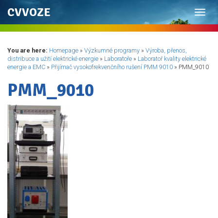
CVVOZE
Toggl
navig
You are here:
Homepage
»
Výzkumné programy
»
Výroba, přenos,
distribuce a užití elektrické energie
»
Laboratoře
»
Laboratoř kvality elektrické
energie a EMC
»
Přijímač vysokofrekvenčního rušení PMM 9010
»
PMM_9010
PMM_9010