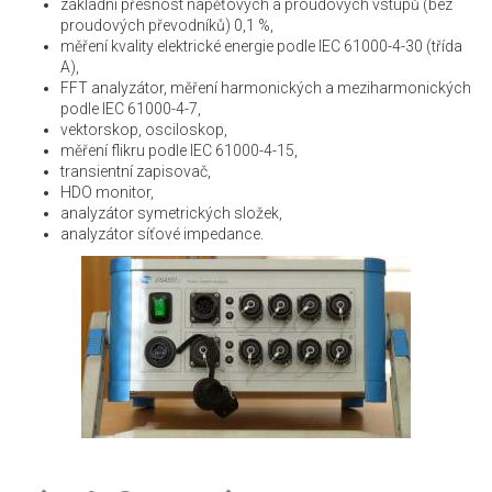
základní přesnost napěťových a proudových vstupů (bez
proudových převodníků) 0,1 %,
měření kvality elektrické energie podle IEC 61000-4-30 (třída
A),
FFT analyzátor, měření harmonických a meziharmonických
podle IEC 61000-4-7,
vektorskop, osciloskop,
měření flikru podle IEC 61000-4-15,
transientní zapisovač,
HDO monitor,
analyzátor symetrických složek,
analyzátor síťové impedance.