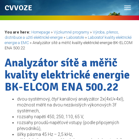
CVVOZE
Toggl
navig
You are here:
Homepage
»
Výzkumné programy
»
Výroba, přenos,
distribuce a užití elektrické energie
»
Laboratoře
»
Laboratoř kvality elektrické
energie a EMC
»
Analyzátor sítě a měřič kvality elektrické energie BK-ELCOM
ENA 500.22
Analyzátor sítě a měřič
kvality elektrické energie
BK-ELCOM ENA 500.22
dvou-systémový, čtyř kanálový analyzátor 2x(4xU+4xI),
možnost měřit na dvou nezávislých výkonových 3f
systémech,
rozsahy napětí 450, 250, 110, 65 V,
rozsahy proudů-napěťové vstupy (podle připojených
převodníků),
šířky pásma 45 Hz – 2,5 kHz,